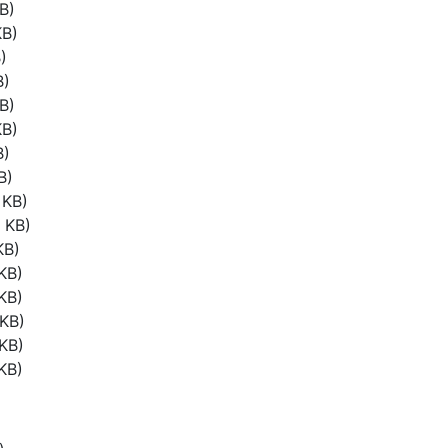
B)
KB)
)
B)
B)
KB)
B)
B)
 KB)
 KB)
KB)
KB)
KB)
 KB)
KB)
KB)