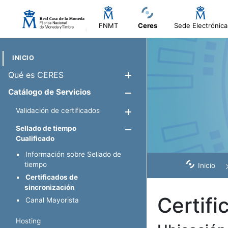
FNMT
Ceres
Sede Electrónica
INICIO
Qué es CERES
Show/Hide
Catálogo de Servicios
Show/Hide
Validación de certificados
Show/Hide
Sellado de tiempo
Show/Hide
Cualificado
Información sobre Sellado de
tiempo
Inicio
Certificados de
sincronización
Certifi
Canal Mayorista
Hosting