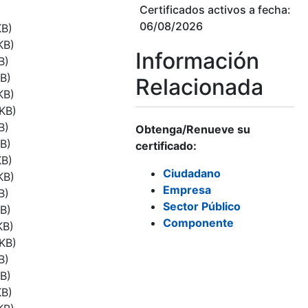
Certificados activos a fecha:
06/08/2026
KB)
KB)
Información
B)
B)
Relacionada
KB)
KB)
B)
Obtenga/Renueve su
B)
certificado:
KB)
Ciudadano
KB)
Empresa
B)
Sector Público
B)
Componente
KB)
KB)
B)
B)
KB)