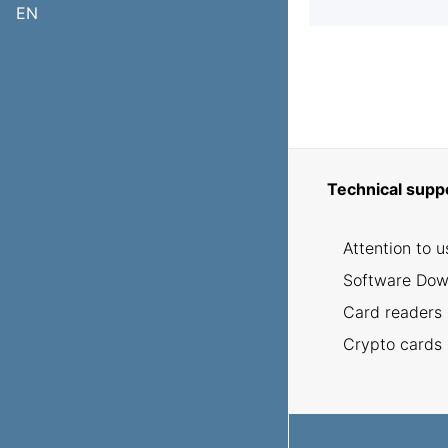
EN
Technical supp
Attention to u
Software Dow
Card readers
Crypto cards