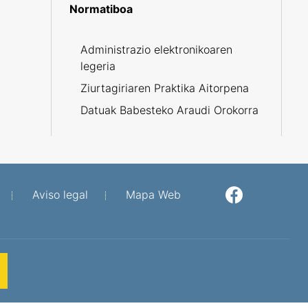
Normatiboa
R
Administrazio elektronikoaren
legeria
Ziurtagiriaren Praktika Aitorpena
Datuak Babesteko Araudi Orokorra
Aviso legal
Mapa Web
Facebook
Twitter