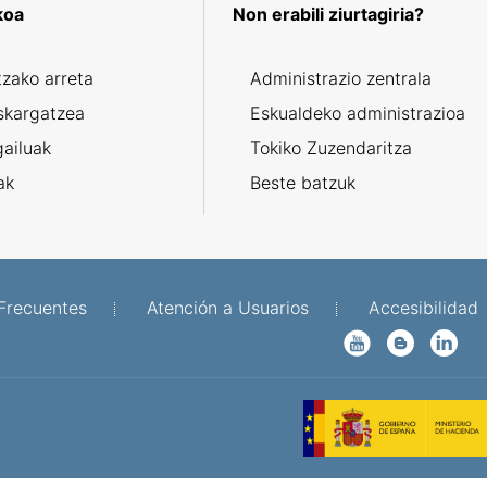
koa
Non erabili ziurtagiria?
tzako arreta
Administrazio zentrala
skargatzea
Eskualdeko administrazioa
gailuak
Tokiko Zuzendaritza
ak
Beste batzuk
Frecuentes
Atención a Usuarios
Accesibilidad
YouTube
Blog
Linkedin