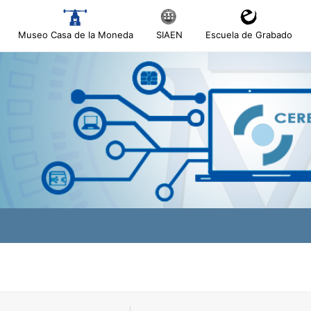
Museo Casa de la Moneda
SIAEN
Escuela de Grabado
tatu
tatu
tatu