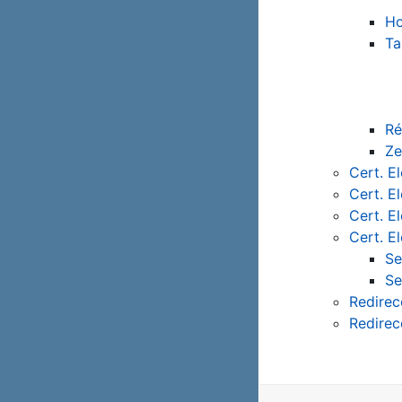
Ho
Ta
Ré
Ze
Cert. E
Cert. E
Cert. E
Cert. E
Se
Se
Redirec
Redirec