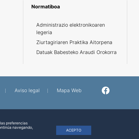
Normatiboa
R
Administrazio elektronikoaren
legeria
Ziurtagiriaren Praktika Aitorpena
Datuak Babesteko Araudi Orokorra
Aviso legal
Mapa Web
Facebook
Twitter
las preferencias
continúa navegando,
ACEPTO