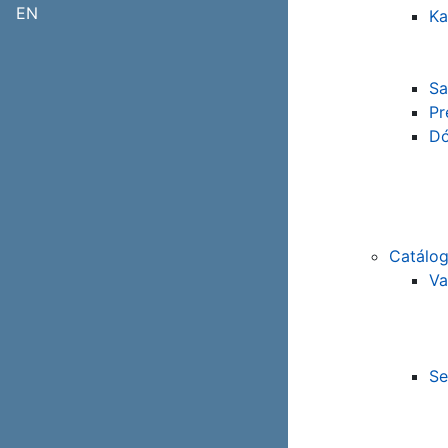
EN
Ka
Sa
Pr
Dó
Catálog
Va
Se