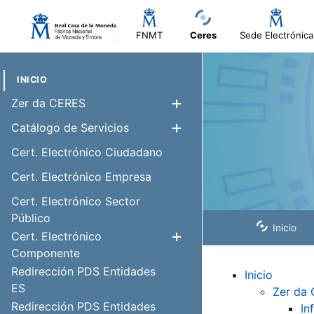
FNMT
Ceres
Sede Electrónica
INICIO
Zer da CERES
Erakutsi/Ezku
Catálogo de Servicios
Erakutsi/Ezku
Cert. Electrónico Ciudadano
Cert. Electrónico Empresa
Cert. Electrónico Sector
Público
Inicio
Cert. Electrónico
Erakutsi/Ezku
Componente
Redirección PDS Entidades
Inicio
ES
Zer da
Redirección PDS Entidades
In