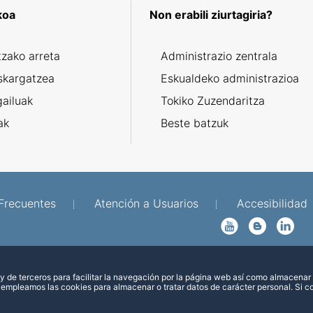
koa
Non erabili ziurtagiria?
tzako arreta
Administrazio zentrala
skargatzea
Eskualdeko administrazioa
gailuak
Tokiko Zuzendaritza
ak
Beste batzuk
Frecuentes
Atención a Usuarios
Accesibilidad
YouTube
Blog
Linkedin
 de terceros para facilitar la navegación por la página web así como almacenar 
 empleamos las cookies para almacenar o tratar datos de carácter personal. Si 