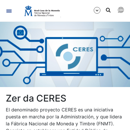
Nabigazioa
Erakutsi/Ezkutatu
Erakutsi/Ezkutatu
Zer da CERES
Erakutsi/Ezkutatu
El denominado proyecto CERES es una iniciativa
puesta en marcha por la Administración, y que lidera
Erakutsi/Ezkutatu
la Fábrica Nacional de Moneda y Timbre (FNMT).