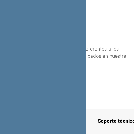
FAQS
Resuelve tus dudas referentes a los
diferentes procesos implicados en nuestra
web
Soporte técnic