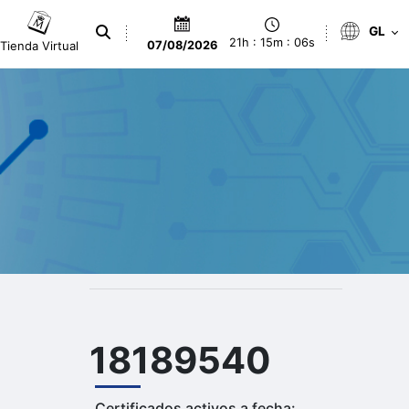
GL
21h : 15m : 07s
Tienda Virtual
07/08/2026
18189540
Certificados activos a fecha: