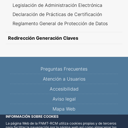
Legislación de Administración Electrónica
Declaración de Prácticas de Certificación
Reglamento General de Protección de Datos
Redirección Generación Claves
Preguntas Frecuentes
Atención a Usuarios
Accesibilidad
Aviso legal
Mapa Web
INFORMACIÓN SOBRE COOKIES
La página Web de la FNMT-RCM utiliza cookies propias y de terceros
Facebook
Twitter
YouTube
Blog
Linkedin
para facilitar la navegación por la página web así como almacenar las