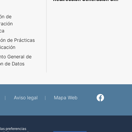
ión de
ración
ca
ión de Prácticas
icación
to General de
ón de Datos
Aviso legal
Mapa Web
Facebook
Twitter
las preferencias