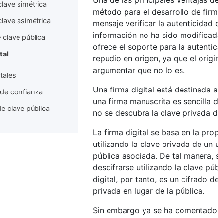
Una de las principales ventajas de
clave simétrica
método para el desarrollo de firma
clave asimétrica
mensaje verificar la autenticidad 
información no ha sido modificada
 clave pública
ofrece el soporte para la autenti
tal
repudio en origen, ya que el ori
argumentar que no lo es.
itales
Una firma digital está destinada
 de confianza
una firma manuscrita es sencilla d
de clave pública
no se descubra la clave privada d
La firma digital se basa en la p
utilizando la clave privada de un 
pública asociada. De tal manera, 
descifrarse utilizando la clave púb
digital, por tanto, es un cifrado 
privada en lugar de la pública.
Sin embargo ya se ha comentado e