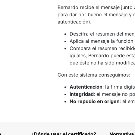
Bernardo recibe el mensaje junto 
para dar por bueno el mensaje y r
autenticación).
Descifra el resumen del men
Aplica al mensaje la función
Compara el resumen recibido 
iguales, Bernardo puede est
que éste no ha sido modific
Con este sistema conseguimos:
Autenticación
: la firma dig
Integridad
: el mensaje no p
No repudio en origen
: el e
o
¿Dónde usar el certificado?
Normativa