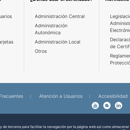
uarios
Administración Central
Legislac
Administ
Administración
Electróni
Autonómica
Declarac
arjetas
Administración Local
de Certif
Otros
Reglamen
s
Protecci
Frecuentes
Atención a Usuarios
Accesibilidad
YouTube
Blog
Linkedin
 de terceros para facilitar la navegación por la página web así como almacenar 