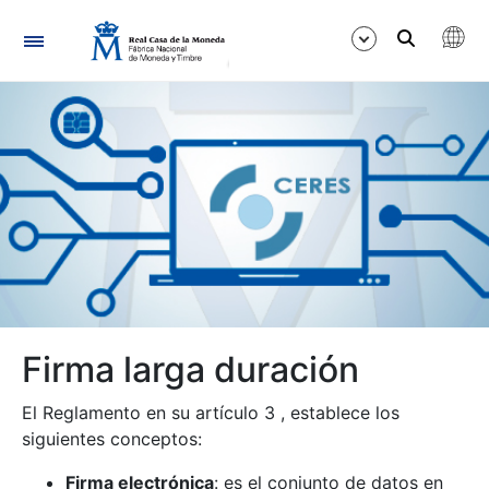
Navegació
Mostra/Amaga
Mostra/Amaga
Mostra/Amaga
Mostra/Amaga
Firma larga duración
Mostra/Amaga
El Reglamento en su artículo 3 , establece los
siguientes conceptos:
Firma electrónica
: es el conjunto de datos en