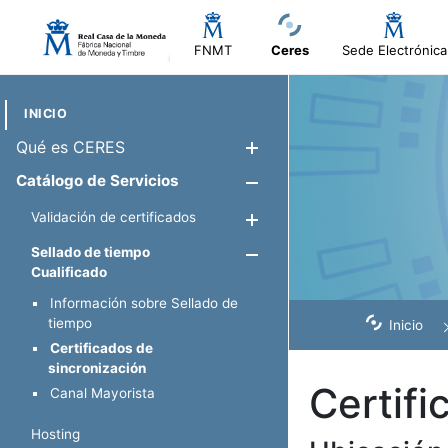
FNMT
Ceres
Sede Electrónica
INICIO
Qué es CERES
Mostrar/Ocul
Catálogo de Servicios
Mostrar/Ocul
Validación de certificados
Mostrar/Ocultar
Sellado de tiempo
Mostrar/Oculta
Cualificado
Información sobre Sellado de
tiempo
Inicio
Certificados de
sincronización
Certifi
Canal Mayorista
Hosting