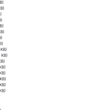
B)
KB)
)
B)
B)
KB)
B)
B)
 KB)
 KB)
KB)
KB)
KB)
 KB)
KB)
KB)