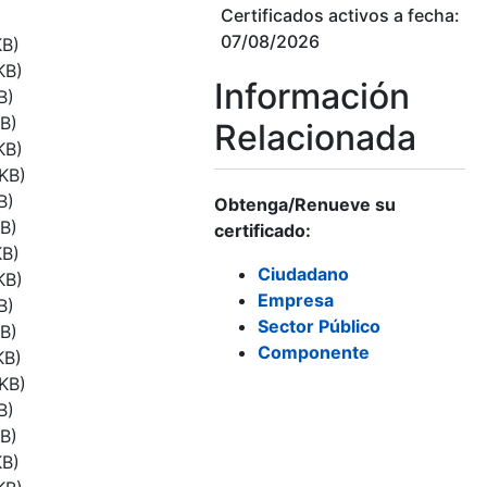
Certificados activos a fecha:
07/08/2026
KB)
KB)
Información
B)
B)
Relacionada
KB)
KB)
B)
Obtenga/Renueve su
B)
certificado:
KB)
Ciudadano
KB)
Empresa
B)
Sector Público
B)
Componente
KB)
KB)
B)
B)
KB)