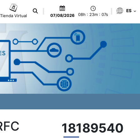
ES
08h : 23m : 07s
Tienda Virtual
07/08/2026
RFC
18189540