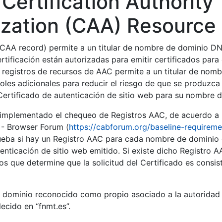
Certification Authority
tar
ization (CAA) Resource
CAA record) permite a un titular de nombre de dominio DN
tificación están autorizadas para emitir certificados para 
s registros de recursos de AAC permite a un titular de nom
oles adicionales para reducir el riesgo de que se produzca
tar
Certificado de autenticación de sitio web para su nombre 
mplementado el chequeo de Registros AAC, de acuerdo a 
 - Browser Forum (
https://cabforum.org/baseline-requirem
ba si hay un Registro AAC para cada nombre de dominio 
enticación de sitio web emitido. Si existe dicho Registro A
s que determine que la solicitud del Certificado es consis
e dominio reconocido como propio asociado a la autoridad d
ecido en “fnmt.es”.