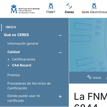
FNMT
Ceres
Sede Electrónica
INICIO
Qué es CERES
Mostrar/Ocul
Información general
Calidad
Mostrar/Oculta
Certificaciones
CAA Record
Premios
Inicio
Prestadores de Servicios de
Certificación
La FNM
Dónde puedo usar mi
Mostrar/Ocultar
certificado