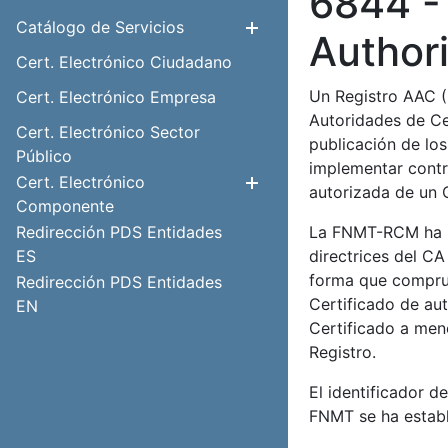
6844 - 
Catálogo de Servicios
Mostrar/Ocul
Author
Cert. Electrónico Ciudadano
Un Registro AAC (
Cert. Electrónico Empresa
Autoridades de Cer
Cert. Electrónico Sector
publicación de lo
Público
implementar contr
Cert. Electrónico
Mostrar/Ocul
autorizada de un 
Componente
Redirección PDS Entidades
La FNMT-RCM ha i
ES
directrices del CA
forma que comprue
Redirección PDS Entidades
Certificado de aut
EN
Certificado a meno
Registro.
El identificador d
FNMT se ha establ