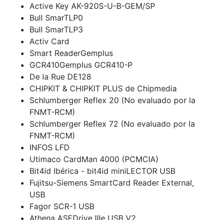
Active Key AK-920S-U-B-GEM/SP
Bull SmarTLP0
Bull SmarTLP3
Activ Card
Smart ReaderGemplus
GCR410Gemplus GCR410-P
De la Rue DE128
CHIPKIT & CHIPKIT PLUS de Chipmedia
Schlumberger Reflex 20 (No evaluado por la
FNMT-RCM)
Schlumberger Reflex 72 (No evaluado por la
FNMT-RCM)
INFOS LFD
Utimaco CardMan 4000 (PCMCIA)
Bit4id Ibérica - bit4id miniLECTOR USB
Fujitsu-Siemens SmartCard Reader External,
USB
Fagor SCR-1 USB
Athena ASEDrive IIIe USB V2