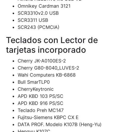
Omnikey Cardman 3121
SCR3310v2.0 USB
SCR3311 USB
SCR243 (PCMCIA)
Teclados con Lector de
tarjetas incorporado
Cherry JK-A0100ES-2
Cherry G80-8040_LUVES-2
Wahi Computers KB-6868
Bull SmarTLP0
CherryKeytronic
APD KBD 103 PS/SC
APD KBD 916 PS/SC
Teclado Preh MC147
Fujitsu-Siemens KBPC CX E
DATA PROF. Modelo K107B (Heng-Yu)
Hengyu K107C