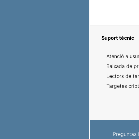
Suport tècnic
Atenció a usu
Baixada de p
Lectors de ta
Targetes crip
Preguntas 