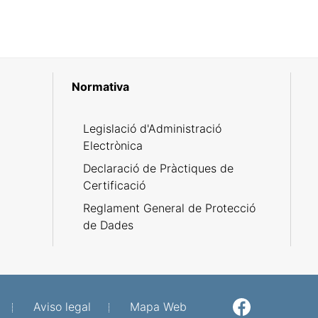
Normativa
R
Legislació d'Administració
Electrònica
Declaració de Pràctiques de
Certificació
Reglament General de Protecció
de Dades
Aviso legal
Mapa Web
Facebook
Twitter