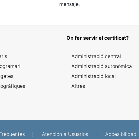
mensaje.
On fer servir el certificat?
aris
Administració central
rogramari
Administració autonòmica
rgetes
Administració local
togràfiques
Altres
Frecuentes
Atención a Usuarios
Accesibilidad