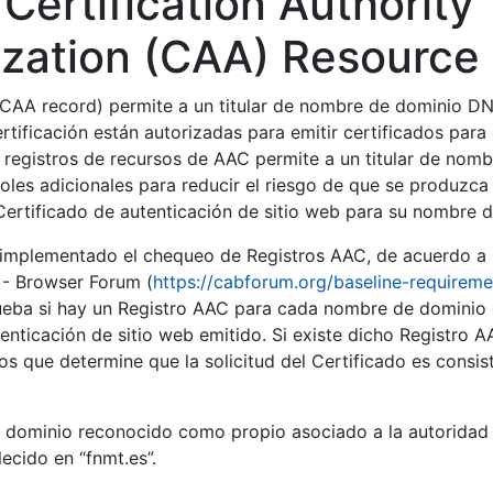
Certification Authority
tar
ization (CAA) Resource
CAA record) permite a un titular de nombre de dominio DN
tificación están autorizadas para emitir certificados para 
s registros de recursos de AAC permite a un titular de nom
oles adicionales para reducir el riesgo de que se produzca
tar
Certificado de autenticación de sitio web para su nombre 
mplementado el chequeo de Registros AAC, de acuerdo a 
 - Browser Forum (
https://cabforum.org/baseline-requirem
ba si hay un Registro AAC para cada nombre de dominio 
enticación de sitio web emitido. Si existe dicho Registro A
s que determine que la solicitud del Certificado es consis
e dominio reconocido como propio asociado a la autoridad d
ecido en “fnmt.es”.