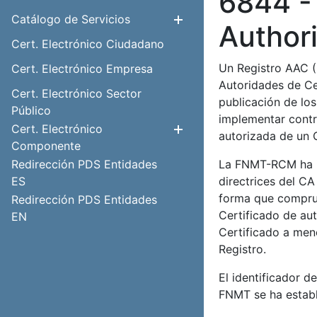
6844 - 
Catálogo de Servicios
Mostrar/Ocul
Author
Cert. Electrónico Ciudadano
Un Registro AAC (
Cert. Electrónico Empresa
Autoridades de Cer
Cert. Electrónico Sector
publicación de lo
Público
implementar contr
Cert. Electrónico
Mostrar/Ocul
autorizada de un 
Componente
Redirección PDS Entidades
La FNMT-RCM ha i
ES
directrices del CA
forma que comprue
Redirección PDS Entidades
Certificado de aut
EN
Certificado a meno
Registro.
El identificador d
FNMT se ha establ