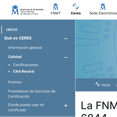
FNMT
Ceres
Sede Electrónica
INICIO
Qué es CERES
Mostrar/Ocul
Información general
Calidad
Mostrar/Oculta
Certificaciones
CAA Record
Premios
Inicio
Prestadores de Servicios de
Certificación
La FNM
Dónde puedo usar mi
Mostrar/Ocultar
certificado