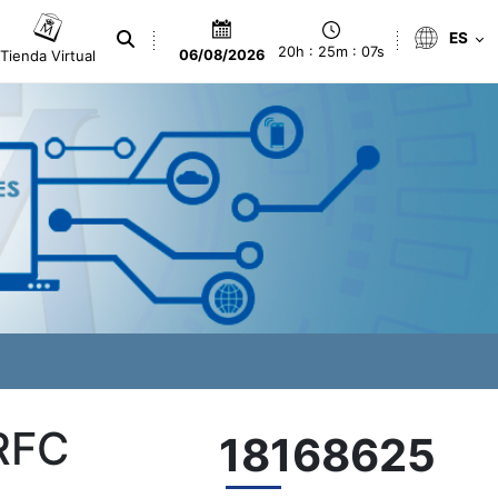
ES
20h : 25m : 08s
Tienda Virtual
06/08/2026
RFC
18168625