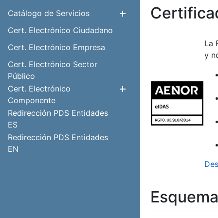
Certific
Catálogo de Servicios
Mostrar/Ocul
Cert. Electrónico Ciudadano
La 
Cert. Electrónico Empresa
y n
Cert. Electrónico Sector
Público
Cert. Electrónico
Mostrar/Ocul
Componente
Redirección PDS Entidades
ES
Redirección PDS Entidades
EN
Des
Esquema 